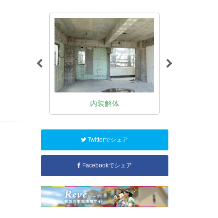
体
内装解体
木
Twitterでシェア
Facebookでシェア