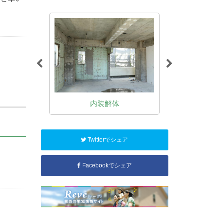
体
内装解体
木
Twitterでシェア
Facebookでシェア