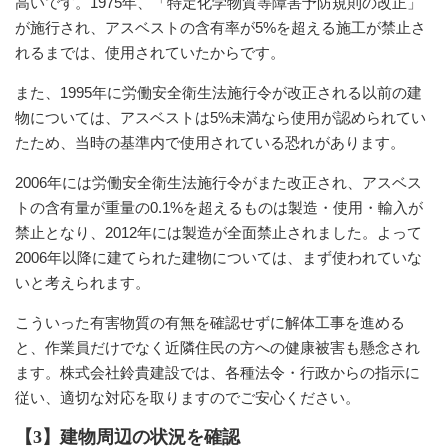
高いです。1975年、「特定化学物質等障害予防規則の改正」
が施行され、アスベストの含有率が5%を超える施工が禁止さ
れるまでは、使用されていたからです。
また、1995年に労働安全衛生法施行令が改正される以前の建
物については、アスベストは5%未満なら使用が認められてい
たため、当時の基準内で使用されている恐れがあります。
2006年には労働安全衛生法施行令がまた改正され、アスベス
トの含有量が重量の0.1%を超えるものは製造・使用・輸入が
禁止となり、2012年には製造が全面禁止されました。よって
2006年以降に建てられた建物については、まず使われていな
いと考えられます。
こういった有害物質の有無を確認せずに解体工事を進める
と、作業員だけでなく近隣住民の方への健康被害も懸念され
ます。株式会社鈴貴建設では、各種法令・行政からの指示に
従い、適切な対応を取りますのでご安心ください。
【3】建物周辺の状況を確認